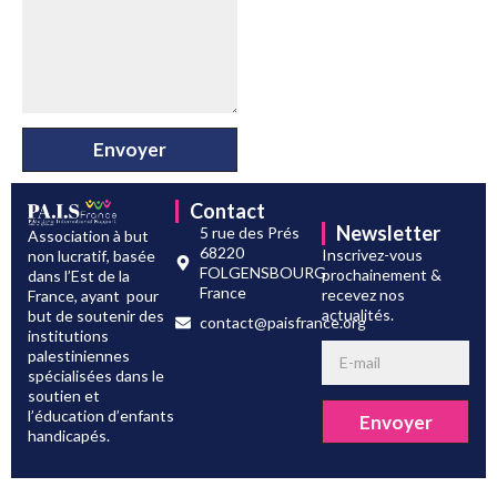
Envoyer
Contact
Newsletter
5 rue des Prés
Association à but
68220
Inscrivez-vous
non lucratif, basée
FOLGENSBOURG
prochainement &
dans l’Est de la
France
recevez nos
France, ayant pour
actualités.
but de soutenir des
contact@paisfrance.org
institutions
palestiniennes
spécialisées dans le
soutien et
l’éducation d’enfants
Envoyer
handicapés.