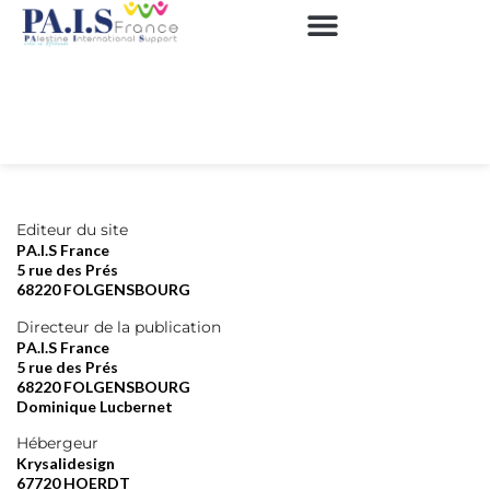
Editeur du site
PA.I.S France
5 rue des Prés
68220 FOLGENSBOURG
Directeur de la publication
PA.I.S France
5 rue des Prés
68220 FOLGENSBOURG
Dominique Lucbernet
Hébergeur
Krysalidesign
67720 HOERDT