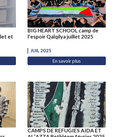
BIG HEART SCHOOL camp de
let et
l’espoir Qalqilya juillet 2025
JUIL 2025
En savoir plus
CAMPS DE REFUGIES AIDA ET
rs
AL’AZZA Bethléem février 2025