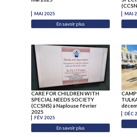
(CCSNS
MAI 2025
MAI 
En savoir plus
CARE FOR CHILDREN WITH
CAMPS
SPECIAL NEEDS SOCIETY
TULK
(CCSNS) à Naplouse février
décem
2025
DÉC 
FÉV 2025
En savoir plus