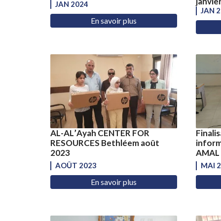
janvie
JAN 2024
JAN 
En savoir plus
AL-AL’Ayah CENTER FOR
Finali
RESOURCES Bethléem août
inform
2023
AMAL Q
AOÛT 2023
MAI 
En savoir plus