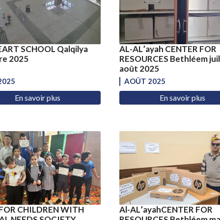
EART SCHOOL Qalqilya
AL-AL’ayah CENTER FOR
re 2025
RESOURCES Bethléem juil
août 2025
2025
AOÛT 2025
En savoir plus
En savoir plus
FOR CHILDREN WITH
Al-AL’ayahCENTER FOR
AL NEEDS SOCIETY
RESOURCES Bethléem ma