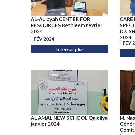
AL-AL’ayah CENTER FOR
CARE 
RESOURCES Bethléem février
SPECI
2024
(CCSNS
2024
FÉV 2024
FÉV 
En savoir plus
AL AMAL NEW SCHOOL Qalqilya
M. Na
janvier 2024
Généra
Comité