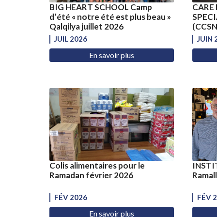
BIG HEART SCHOOL Camp
CARE 
d’été « notre été est plus beau »
SPECI
Qalqilya juillet 2026
(CCSNS
JUIL 2026
JUIN 
En savoir plus
Colis alimentaires pour le
INSTI
Ramadan février 2026
Ramall
FÉV 2026
FÉV 
En savoir plus