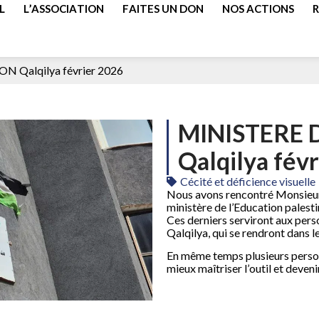
L
L’ASSOCIATION
FAITES UN DON
NOS ACTIONS
 Qalqilya février 2026
MINISTERE 
Qalqilya fév
Cécité et déficience visuelle
Nous avons rencontré Monsieur 
ministère de l’Education palest
Ces derniers serviront aux pers
Qalqilya, qui se rendront dans les
En même temps plusieurs person
mieux maîtriser l’outil et deven