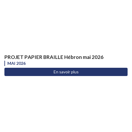
PROJET PAPIER BRAILLE Hébron mai 2026
MAI 2026
En savoir plus
PA.I.S FRANCE
A PLUS QUE JAMAIS BESOIN DE VOTRE
AIDE