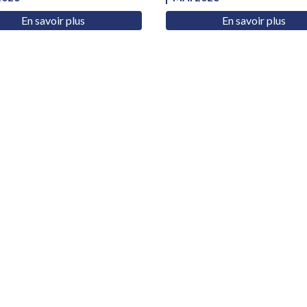
En savoir plus
En savoir plus
PA.I.S FRANCE
 PLUS QUE JAMAIS BESOIN DE VOTRE AI