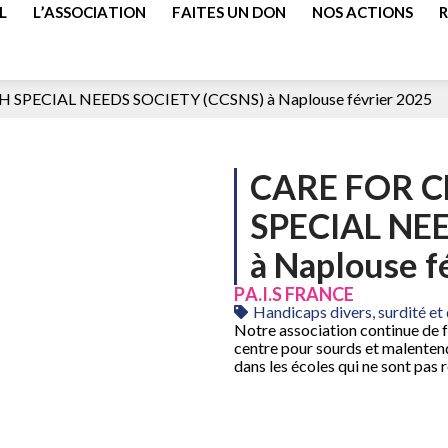
L
L’ASSOCIATION
FAITES UN DON
NOS ACTIONS
SPECIAL NEEDS SOCIETY (CCSNS) à Naplouse février 2025
CARE FOR C
SPECIAL NEE
à Naplouse f
PA.I.S FRANCE
Handicaps divers, surdité et 
Notre association continue de f
centre pour sourds et malentend
dans les écoles qui ne sont pas 