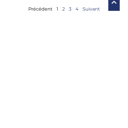
Précédent
1
2
3
4
Suivant
PA.I.S FRANCE
A PLUS QUE JAMAIS BESOIN DE VOTRE
AIDE
Faire un don !
Merci pour votre soutien
PA.I.S FRANCE– Copyright – 2025 | Réalisé par Krysalidesign
Mentions légales
Politique de confidentialité